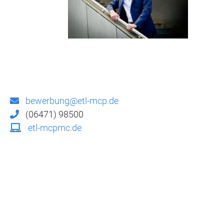
bewerbung@etl-mcp.de
(06471) 98500
etl-mcpmc.de