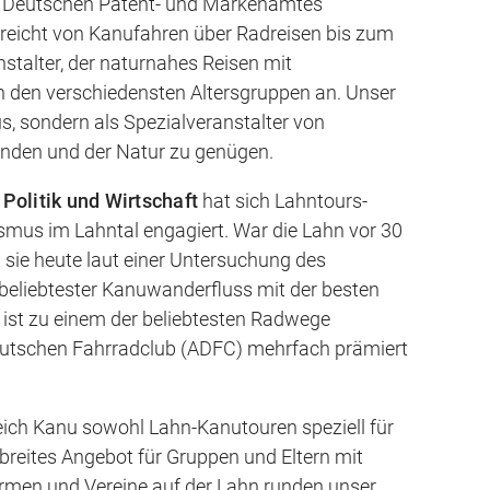
des Deutschen Patent- und Markenamtes
e reicht von Kanufahren über Radreisen bis zum
stalter, der naturnahes Reisen mit
n den verschiedensten Altersgruppen an. Unser
s, sondern als Spezialveranstalter von
unden und der Natur zu genügen.
olitik und Wirtschaft
hat sich Lahntours-
smus im Lahntal engagiert. War die Lahn vor 30
t sie heute laut einer Untersuchung des
eliebtester Kanuwanderfluss mit der besten
r ist zu einem der beliebtesten Radwege
utschen Fahrradclub (ADFC) mehrfach prämiert
eich Kanu sowohl Lahn-Kanutouren speziell für
 breites Angebot für Gruppen und Eltern mit
Firmen und Vereine auf der Lahn runden unser