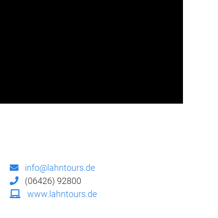
info@lahntours.de
(06426) 92800
www.lahntours.de