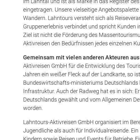
im Lahntal und ist als Marke in das Register 
eingetragen. Unsere vielseitige Angebotspalett
Wandern. Lahntours versteht sich als Reiseveran
Gruppenerlebnis verbindet und spricht Kunden i
Ziel ist nicht die Förderung des Massentourismu
Aktivreisen den Bedürfnissen jedes einzelnen K
Gemeinsam mit vielen anderen Akteuren aus P
Aktivreisen GmbH für die Entwicklung des Touri
Jahren ein weißer Fleck auf der Landkarte, so is
Bundeswirtschafts-ministeriums Deutschlands b
Infrastruktur. Auch der Radweg hat es in sich: E
Deutschlands gewählt und vom Allgemeinen De
worden.
Lahntours-Aktivreisen GmbH organisiert im Ber
Jugendliche als auch für Individualreisende. Ein
Kindern sowie Reisen und Events für Betriebe, 