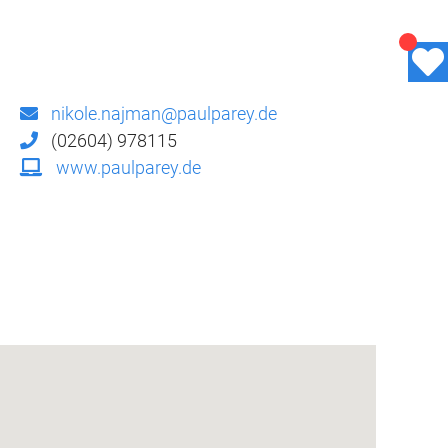
nikole.najman@paulparey.de
(02604) 978115
www.paulparey.de