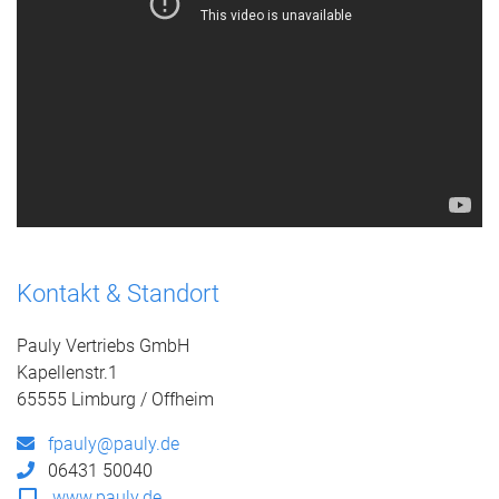
Kontakt & Standort
Pauly Vertriebs GmbH
Kapellenstr.1
65555 Limburg / Offheim
fpauly@pauly.de
06431 50040
www.pauly.de