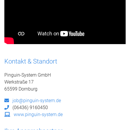
Kontakt & Standort
Pinguin-System GmbH
Werkstraße 17
65599 Dornburg
job@pinguin-system.de
(06436) 9160450
www.pinguin-system.de