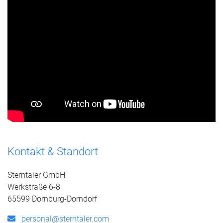
Kontakt & Standort
Sterntaler GmbH
Werkstraße 6-8
65599 Dornburg-Dorndorf
personal@sterntaler.com